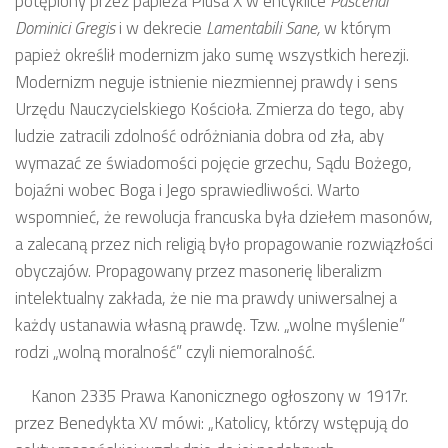
potępiony przez papieża Piusa X w encyklice
Pascendi
Dominici Gregis
i w dekrecie
Lamentabili Sane,
w którym
papież określił modernizm jako sumę wszystkich herezji.
Modernizm neguje istnienie niezmiennej prawdy i sens
Urzędu Nauczycielskiego Kościoła. Zmierza do tego, aby
ludzie zatracili zdolność odróżniania dobra od zła, aby
wymazać ze świadomości pojęcie grzechu, Sądu Bożego,
bojaźni wobec Boga i Jego sprawiedliwości. Warto
wspomnieć, że rewolucja francuska była dziełem masonów,
a zalecaną przez nich religią było propagowanie rozwiązłości
obyczajów. Propagowany przez masonerię liberalizm
intelektualny zakłada, że nie ma prawdy uniwersalnej a
każdy ustanawia własną prawdę. Tzw. „wolne myślenie”
rodzi „wolną moralność” czyli niemoralność.
Kanon 2335 Prawa Kanonicznego ogłoszony w 1917r.
przez Benedykta XV mówi: „Katolicy, którzy wstępują do