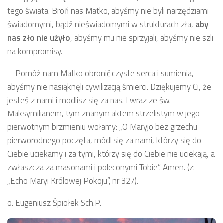
tego świata. Broń nas Matko, abyśmy nie byli narzędziami
świadomymi, bądź nieświadomymi w strukturach zła,
aby
nas zło nie użyło
, abyśmy mu nie sprzyjali, abyśmy nie szli
na kompromisy.
Pomóż nam Matko obronić czyste serca i sumienia,
abyśmy nie nasiąknęli cywilizacją śmierci. Dziękujemy Ci, że
jesteś z nami i modlisz się za nas. I wraz ze św.
Maksymilianem, tym znanym aktem strzelistym w jego
pierwotnym brzmieniu wołamy: „O Maryjo bez grzechu
pierworodnego poczęta, módl się za nami, którzy się do
Ciebie uciekamy i za tymi, którzy się do Ciebie nie uciekają, a
zwłaszcza za masonami i poleconymi Tobie”. Amen. (z:
„Echo Maryi Królowej Pokoju”, nr 327).
o. Eugeniusz Śpiołek Sch.P.