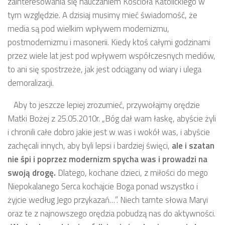
zainteresowania się nauczaniem Kościoła Katolickiego w
tym względzie. A dzisiaj musimy mieć świadomość, że
media są pod wielkim wpływem modernizmu,
postmodernizmu i masonerii. Kiedy ktoś całymi godzinami
przez wiele lat jest pod wpływem współczesnych mediów,
to ani się spostrzeże, jak jest odciągany od wiary i ulega
demoralizacji.
Aby to jeszcze lepiej zrozumieć, przywołajmy orędzie
Matki Bożej z 25.05.2010r. „Bóg dał wam łaskę, abyście żyli
i chronili całe dobro jakie jest w was i wokół was, i abyście
zachęcali innych, aby byli lepsi i bardziej święci,
ale i szatan
nie śpi i poprzez modernizm spycha was i prowadzi na
swoją drogę.
Dlatego, kochane dzieci, z miłości do mego
Niepokalanego Serca kochajcie Boga ponad wszystko i
żyjcie według Jego przykazań…”. Niech tamte słowa Maryi
oraz te z najnowszego orędzia pobudzą nas do aktywności.