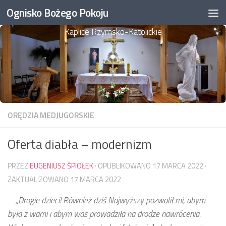
Ognisko Bożego Pokoju
Przejdź do treści
Kaplice Rzymsko-Katolickie
ORĘDZIA MEDJUGORSKIE
Oferta diabła – modernizm
PRZEZ
EUGENIUSZ ŚPIOŁEK
· OPUBLIKOWANO
17 MARCA 2022
·
ZAKTUALIZOWANO
17 MARCA 2022
„Drogie dzieci! Również dziś Najwyższy pozwolił mi, abym
była z wami i abym was prowadziła na drodze nawrócenia.