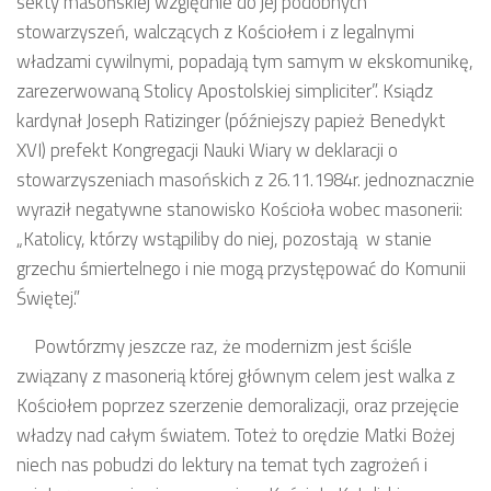
sekty masońskiej względnie do jej podobnych
stowarzyszeń, walczących z Kościołem i z legalnymi
władzami cywilnymi, popadają tym samym w ekskomunikę,
zarezerwowaną Stolicy Apostolskiej simpliciter”. Ksiądz
kardynał Joseph Ratizinger (późniejszy papież Benedykt
XVI) prefekt Kongregacji Nauki Wiary w deklaracji o
stowarzyszeniach masońskich z 26.11.1984r. jednoznacznie
wyraził negatywne stanowisko Kościoła wobec masonerii:
„Katolicy, którzy wstąpiliby do niej, pozostają w stanie
grzechu śmiertelnego i nie mogą przystępować do Komunii
Świętej.”
Powtórzmy jeszcze raz, że modernizm jest ściśle
związany z masonerią której głównym celem jest walka z
Kościołem poprzez szerzenie demoralizacji, oraz przejęcie
władzy nad całym światem. Toteż to orędzie Matki Bożej
niech nas pobudzi do lektury na temat tych zagrożeń i