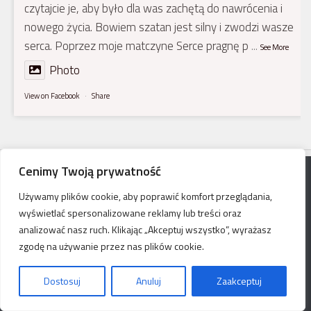
czytajcie je, aby było dla was zachętą do nawrócenia i
nowego życia. Bowiem szatan jest silny i zwodzi wasze
serca. Poprzez moje matczyne Serce pragnę p
...
See More
Photo
View on Facebook
·
Share
Cenimy Twoją prywatność
Używamy plików cookie, aby poprawić komfort przeglądania,
Ognisko Bożego Pokoju © 2026. Wszelkie prawa
wyświetlać spersonalizowane reklamy lub treści oraz
zastrzeżone
analizować nasz ruch. Klikając „Akceptuj wszystko”, wyrażasz
Oparte na
- Zaprojektowany z
Motyw Hueman
zgodę na używanie przez nas plików cookie.
Dostosuj
Anuluj
Zaakceptuj