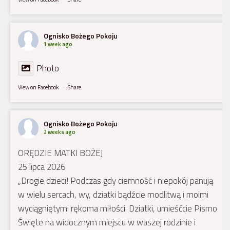
Ognisko Bożego Pokoju
1 week ago
Photo
View on Facebook
·
Share
Ognisko Bożego Pokoju
2 weeks ago
ORĘDZIE MATKI BOŻEJ
25 lipca 2026
„Drogie dzieci! Podczas gdy ciemność i niepokój panują
w wielu sercach, wy, dziatki bądźcie modlitwą i moimi
wyciągniętymi rękoma miłości. Dziatki, umieśćcie Pismo
Święte na widocznym miejscu w waszej rodzinie i