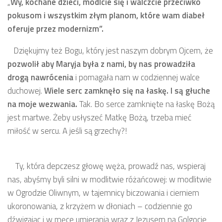
„
Wy, kochane dzieci, módlcie się i walczcie przeciwko
pokusom i wszystkim złym planom, które wam diabeł
oferuje przez modernizm”.
Dziękujmy też Bogu, który jest naszym dobrym Ojcem, że
pozwolił aby Maryja była z nami, by nas prowadziła
drogą nawrócenia
i pomagała nam w codziennej walce
duchowej.
Wiele serc zamknęło się na łaskę. I są głuche
na moje wezwania.
Tak. Bo serce zamknięte na łaskę Bożą
jest martwe. Żeby usłyszeć Matkę Bożą, trzeba mieć
miłość w sercu. A jeśli są grzechy?!
Ty, która depczesz głowę węża, prowadź nas, wspieraj
nas, abyśmy byli silni w modlitwie różańcowej: w modlitwie
w Ogrodzie Oliwnym, w tajemnicy biczowania i cierniem
ukoronowania, z krzyżem w dłoniach – codziennie go
dźwigając i w męce umierania wraz z Jezusem na Golgocie