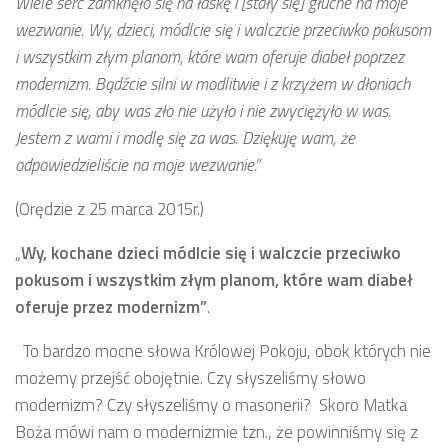
Wiele serc zamknęło się na łaskę i [stały się] głuche na moje
wezwanie. Wy, dzieci, módlcie się i walczcie przeciwko pokusom
i wszystkim złym planom, które wam oferuje diabeł poprzez
modernizm. Bądźcie silni w modlitwie i z krzyżem w dłoniach
módlcie się, aby was zło nie użyło i nie zwyciężyło w was.
Jestem z wami i modlę się za was. Dziękuję wam, że
odpowiedzieliście na moje wezwanie.”
(Orędzie z 25 marca 2015r.)
„
Wy, kochane dzieci módlcie się i walczcie przeciwko
pokusom
i wszystkim złym planom, które wam diabeł
oferuje przez modernizm”
.
To bardzo mocne słowa Królowej Pokoju, obok których nie
możemy przejść obojętnie. Czy słyszeliśmy słowo
modernizm? Czy słyszeliśmy o masonerii? Skoro Matka
Boża mówi nam o modernizmie tzn., że powinniśmy się z