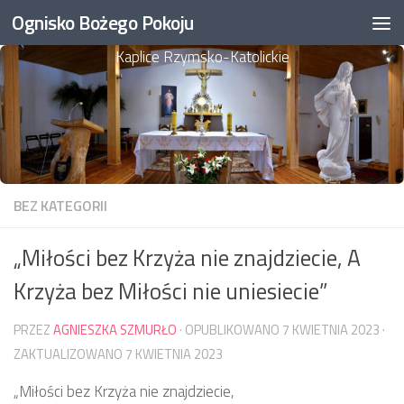
Ognisko Bożego Pokoju
Przejdź do treści
Kaplice Rzymsko-Katolickie
BEZ KATEGORII
„Miłości bez Krzyża nie znajdziecie, A
Krzyża bez Miłości nie uniesiecie”
PRZEZ
AGNIESZKA SZMURŁO
· OPUBLIKOWANO
7 KWIETNIA 2023
·
ZAKTUALIZOWANO
7 KWIETNIA 2023
„Miłości bez Krzyża nie znajdziecie,