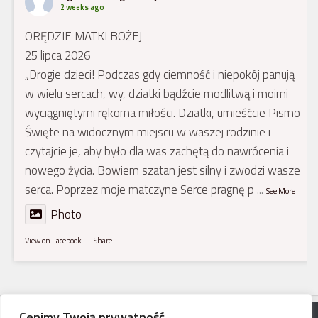
2 weeks ago
ORĘDZIE MATKI BOŻEJ
25 lipca 2026
„Drogie dzieci! Podczas gdy ciemność i niepokój panują
w wielu sercach, wy, dziatki bądźcie modlitwą i moimi
wyciągniętymi rękoma miłości. Dziatki, umieśćcie Pismo
Święte na widocznym miejscu w waszej rodzinie i
czytajcie je, aby było dla was zachętą do nawrócenia i
nowego życia. Bowiem szatan jest silny i zwodzi wasze
serca. Poprzez moje matczyne Serce pragnę p
...
See More
Photo
View on Facebook
·
Share
Cenimy Twoją prywatność