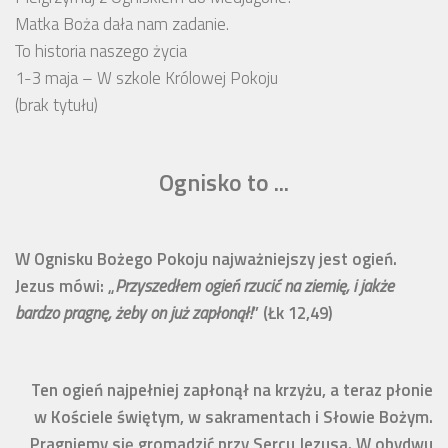
Matka Boża dała nam zadanie.
To historia naszego życia
1-3 maja – W szkole Królowej Pokoju
(brak tytułu)
Ognisko to ...
W Ognisku Bożego Pokoju najważniejszy jest ogień.
Jezus mówi: „
Przyszedłem ogień rzucić na ziemię, i jakże
bardzo pragnę, żeby on już zapłonął!
” (Łk 12,49)
Ten ogień najpełniej zapłonął na krzyżu, a teraz płonie
w Kościele świętym, w sakramentach i Słowie Bożym.
Pragniemy się gromadzić przy Sercu Jezusa. W obydwu