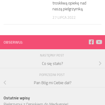
troskliwą opiekę nad
naszą pielgrzymką.
27 LIPCA 2022
OBSERWUJ:
NASTĘPNY POST
Co się stało?
POPRZEDNI POST
Pan Bóg mi Ciebie dał?
Ostatnie wpisy
Pielgrzymuj z Ogniskiem do Medjugorie!