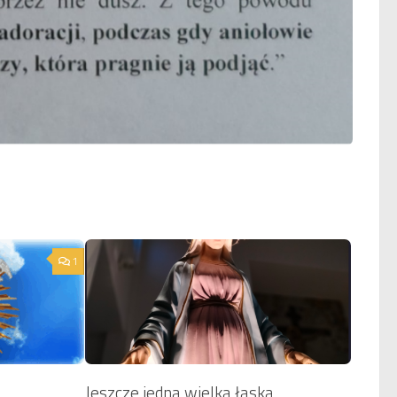
1
Jeszcze jedna wielka łaska