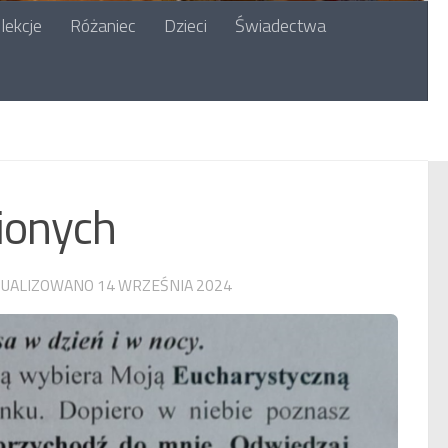
lekcje
Różaniec
Dzieci
Świadectwa
ionych
TUALIZOWANO
14 WRZEŚNIA 2024