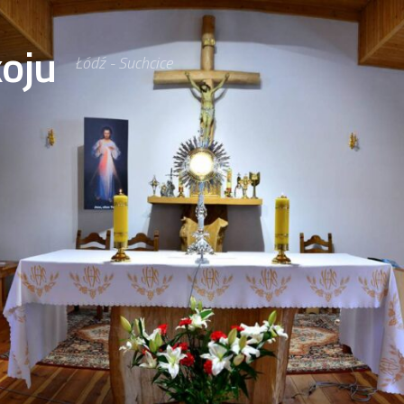
oju
Łódź - Suchcice