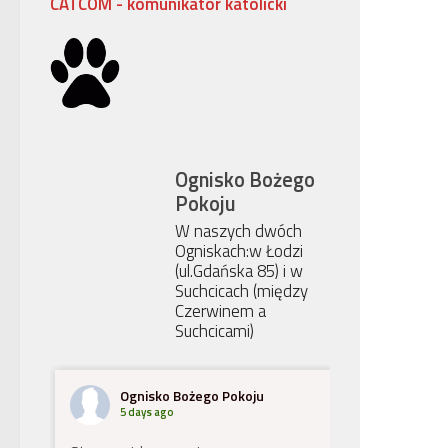
CATCOM - komunikator katolicki
Ognisko Bożego
Pokoju
W naszych dwóch
Ogniskach:w Łodzi
(ul.Gdańska 85) i w
Suchcicach (między
Czerwinem a
Suchcicami)
Ognisko Bożego Pokoju
5 days ago