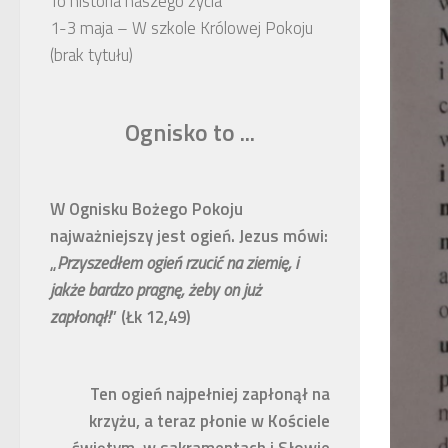
To historia naszego życia
1-3 maja – W szkole Królowej Pokoju
(brak tytułu)
Ognisko to ...
W Ognisku Bożego Pokoju
najważniejszy jest ogień. Jezus mówi:
„
Przyszedłem ogień rzucić na ziemię, i
jakże bardzo pragnę, żeby on już
zapłonął!
” (Łk 12,49)
Ten ogień najpełniej zapłonął na
krzyżu, a teraz płonie w Kościele