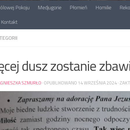
ólowej Pokoju
Medjugorie
Płomień
Homilie
Reko
Kontakt
TEGORII
ęcej dusz zostanie zbaw
AGNIESZKA SZMURŁO
· OPUBLIKOWANO
14 WRZEŚNIA 2024
· ZAK