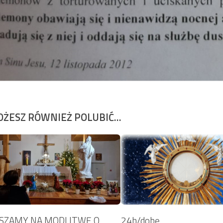
ŻESZ RÓWNIEŻ POLUBIĆ…
SZAMY NA MODLITWĘ O
24h/dobę