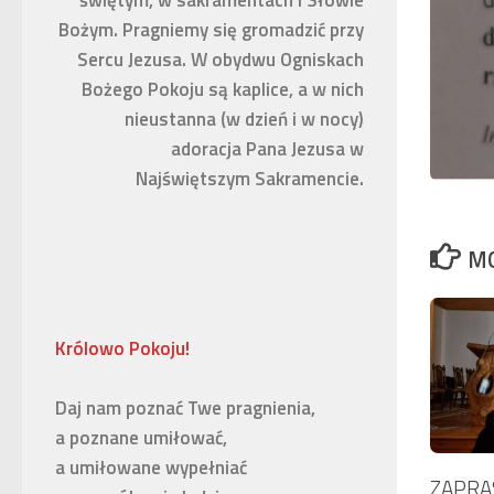
świętym, w sakramentach i Słowie
Bożym. Pragniemy się gromadzić przy
Sercu Jezusa. W obydwu Ogniskach
Bożego Pokoju są kaplice, a w nich
nieustanna (w dzień i w nocy)
adoracja Pana Jezusa w
Najświętszym Sakramencie.
MO
Królowo Pokoju!
Daj nam poznać Twe pragnienia, 

a poznane umiłować,

a umiłowane wypełniać 

ZAPRA