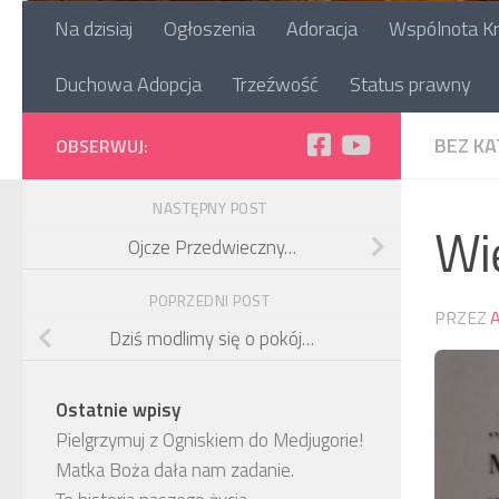
Na dzisiaj
Ogłoszenia
Adoracja
Wspólnota Kr
Duchowa Adopcja
Trzeźwość
Status prawny
BEZ KA
OBSERWUJ:
NASTĘPNY POST
Wi
Ojcze Przedwieczny…
POPRZEDNI POST
PRZEZ
Dziś modlimy się o pokój…
Ostatnie wpisy
Pielgrzymuj z Ogniskiem do Medjugorie!
Matka Boża dała nam zadanie.