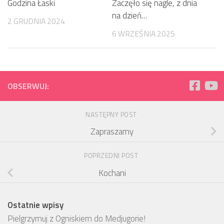
Godzina Łaski
Zaczęło się nagle, z dnia
na dzień…
2 GRUDNIA 2024
6 WRZEŚNIA 2025
OBSERWUJ:
NASTĘPNY POST
Zapraszamy
POPRZEDNI POST
Kochani
Ostatnie wpisy
Pielgrzymuj z Ogniskiem do Medjugorie!