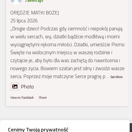
2 weeks ago
ORĘDZIE MATKI BOŻEJ
25 lipca 2026
„Drogie dzieci! Podczas gdy ciemność i niepokój panują
w wielu sercach, wy, dziatki bądźcie modlitwą i moimi
wyciągniętymi rękoma miłości. Dziatki, umieśćcie Pismo
Święte na widocznym miejscu w waszej rodzinie i
czytajcie je, aby było dla was zachętą do nawrócenia i
nowego życia. Bowiem szatan jest silny i zwodzi wasze
serca. Poprzez moje matczyne Serce pragnę p
...
See More
Photo
View on Facebook
·
Share
Cenimy Twoją prywatność