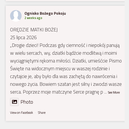
Ognisko Bożego Pokoju
2 weeks ago
ORĘDZIE MATKI BOŻEJ
25 lipca 2026
„Drogie dzieci! Podczas gdy ciemność i niepokój panują
w wielu sercach, wy, dziatki bądźcie modlitwą i moimi
wyciągniętymi rękoma miłości. Dziatki, umieśćcie Pismo
Święte na widocznym miejscu w waszej rodzinie i
czytajcie je, aby było dla was zachętą do nawrócenia i
nowego życia. Bowiem szatan jest silny i zwodzi wasze
serca. Poprzez moje matczyne Serce pragnę p
...
See More
Photo
View on Facebook
·
Share