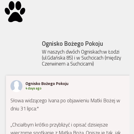
Ognisko Bożego Pokoju
W naszych dwóch Ogniskach:w Łodzi
(ul.Gdańska 85) i w Suchcicach (między
Czerwinem a Suchcicami)
Ognisko Bożego Pokoju
4 days ago
Słowa widzącego Ivana po objawieniu Matki Bożej w
dniu 31 lipca:*
„Chciałbym krótko przybliżyć i opisać dzisiejsze
wieczorne spotkanie z Matką Bożą. Opiszę je tak, jak