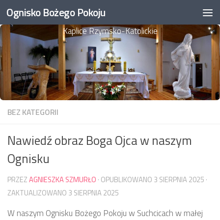
Ognisko Bożego Pokoju
Przejdź do treści
Kaplice Rzymsko-Katolickie
BEZ KATEGORII
Nawiedź obraz Boga Ojca w naszym
Ognisku
PRZEZ
AGNIESZKA SZMURŁO
· OPUBLIKOWANO
3 SIERPNIA 2025
·
ZAKTUALIZOWANO
3 SIERPNIA 2025
W naszym Ognisku Bożego Pokoju w Suchcicach w małej